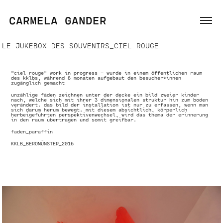
CARMELA GANDER
LE JUKEBOX DES SOUVENIRS_CIEL ROUGE
"ciel rouge
"
work in progress - wurde in einem öffentlichen raum
des kklbs, während 8 monaten aufgebaut den besucher*innen
zugänglich gemacht
unzählige fäden zeichnen unter der decke ein bild zweier kinder
nach, welche sich mit ihrer 3 dimensionalen struktur hin zum boden
verändert. das bild der installation ist nur zu erfassen, wenn man
sich darum herum bewegt. mit diesem absichtlich, körperlich
herbeigeführten perspektivenwechsel, wird das thema der erinnerung
in den raum übertragen und somit greifbar.
faden_paraffin
KKLB_BEROMÜNSTER_2016