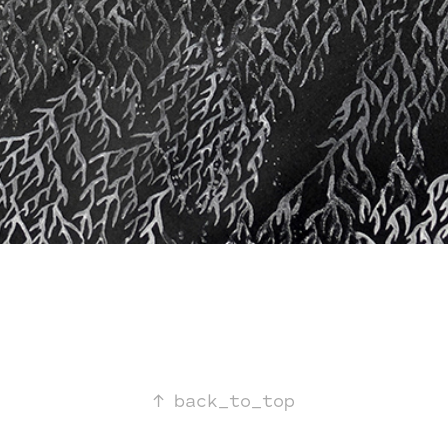
↑
back_to_top